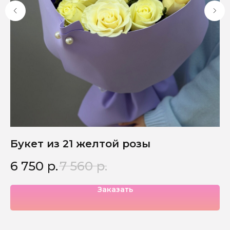
Букет из 21 желтой розы
Б
6 750
р.
7 560
р.
5
Заказать