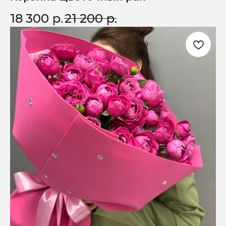
18 300
р.
21 200
р.