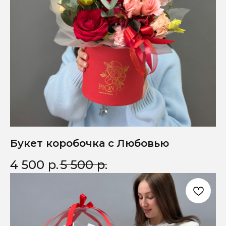
Букет коробочка с Любовью
4 500
р.
5 500
р.