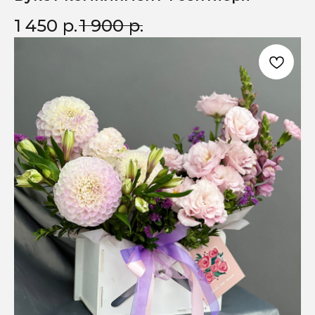
1 450
р.
1 900
р.