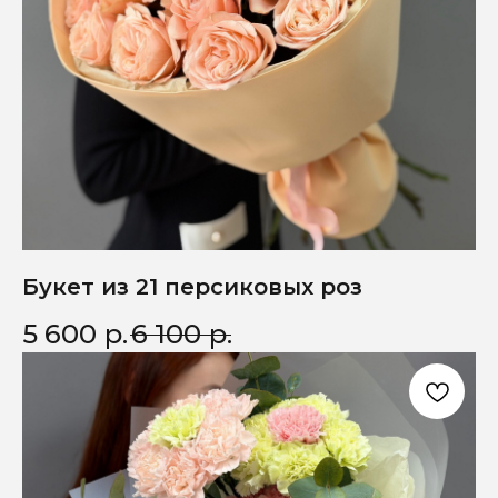
Букет из 21 персиковых роз
5 600
р.
6 100
р.