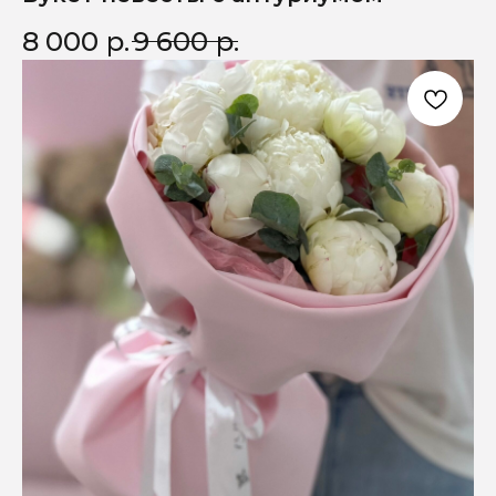
8 000
р.
9 600
р.