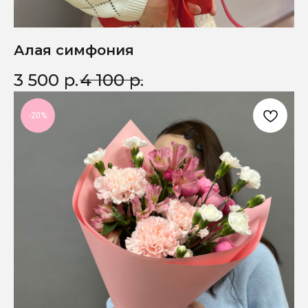
Алая симфония
3 500
р.
4 100
р.
-20%