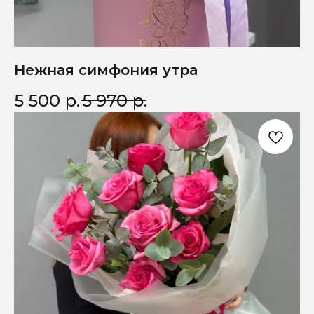
Нежная симфония утра
5 500
р.
5 970
р.