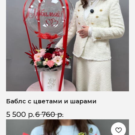
Баблс с цветами и шарами
5 500
р.
6 760
р.