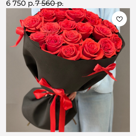
6 750
р.
7 560
р.