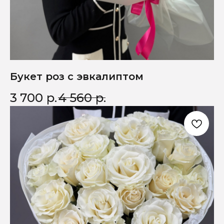
Букет роз с эвкалиптом
3 700
р.
4 560
р.