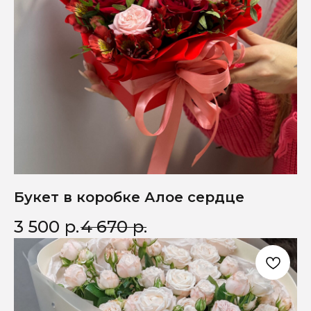
Букет в коробке Алое сердце
3 500
р.
4 670
р.