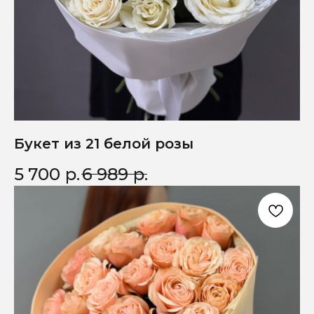
Букет из 21 белой розы
5 700
р.
6 989
р.