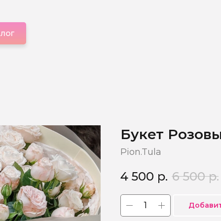
алог
Букет Розов
Pion.Tula
4 500
р.
6 500
р.
Добавит