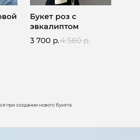
овой
Букет роз с
эвкалиптом
3 700
р.
4 560
р.
ся при создании нового букета.