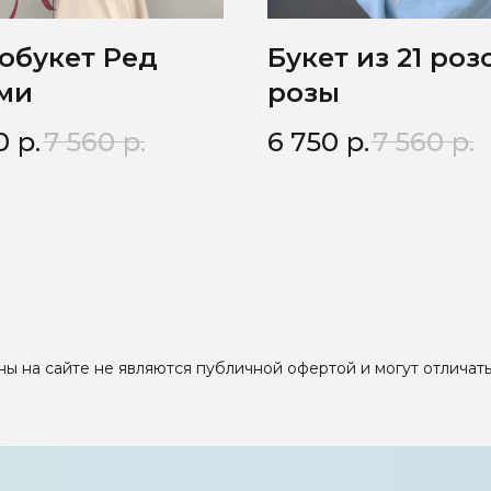
обукет Ред
Букет из 21 роз
ми
розы
0
р.
7 560
р.
6 750
р.
7 560
р.
ы на сайте не являются публичной офертой и могут отличать