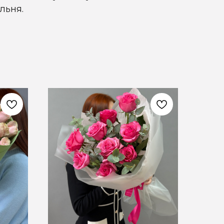
льня.