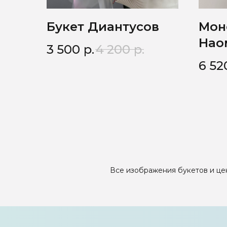
Букет Диантусов
Мон
Нао
3 500
р.
4 200
р.
6 52
Все изображения букетов и цен