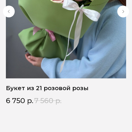
Букет из 21 розовой розы
Б
6 750
р.
7 560
р.
1