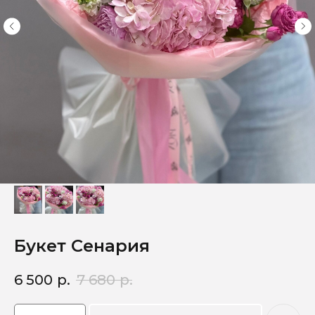
Букет Сенария
6 500
р.
7 680
р.