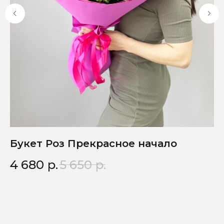
Букет Роз Прекрасное начало
М
4 680
р.
5 650
р.
6