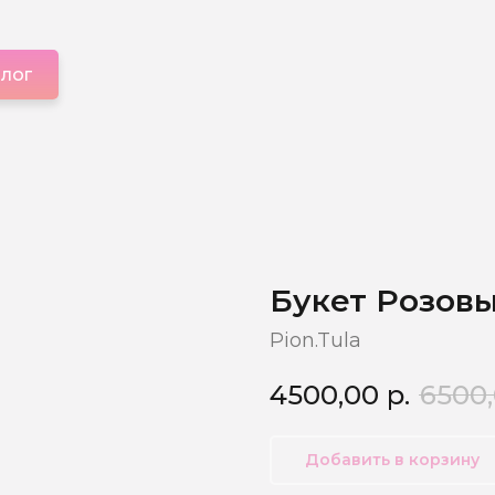
алог
Букет Розов
Pion.Tula
4500,00
р.
6500
Добавить в корзину