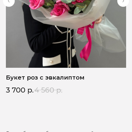
Букет роз с эвкалиптом
Б
3 700
р.
4 560
р.
2